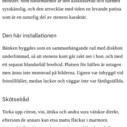
mönster. Som naturmarmor är den kalkbaserad och därmed
syrakänslig, och den utvecklar med tiden en levande patina
som är en naturlig del av stenens karaktär.
Den här installationen
Bänken byggdes som en sammanhängande rad med diskhon
underlimmad, så att stenens kant går rakt ner i hon, och med
ett separat blandarhål bredvid. Platsen för hällen är urtagen
men ännu inte monterad på bilderna. Ugnen var inbyggd vid
fototillfället, medan luckor och väggar inte var färdigställda.
Skötselråd
Torka upp citron, vin, ättika och andra sura vätskor direkt,
eftersom de annars kan etsa matta fläckar i marmorn.