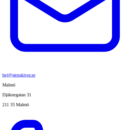
hej@stenskivor.se
Malmö
Djäknegatan 31
211 35 Malmö