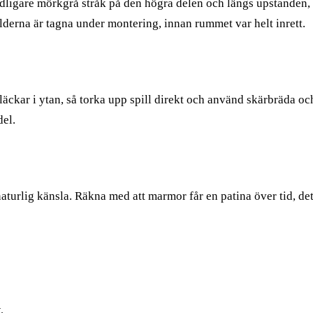
dligare mörkgrå stråk på den högra delen och längs upstanden, v
lderna är tagna under montering, innan rummet var helt inrett.
fläckar i ytan, så torka upp spill direkt och använd skärbräda 
el.
turlig känsla. Räkna med att marmor får en patina över tid, det ä
.