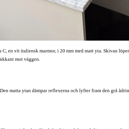
ra C, en vit italiensk marmor, i 20 mm med matt yta. Skivan löpe
tänkkant mot väggen.
n. Den matta ytan dämpar reflexerna och lyfter fram den grå ådri