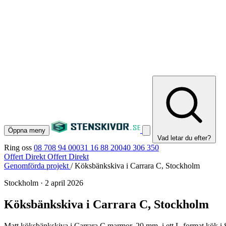
Öppna meny
Vad letar du efter?
Ring oss
08 708 94 00
031 16 88 20
040 306 350
Offert Direkt
Offert Direkt
Genomförda projekt
/
Köksbänkskiva i Carrara C, Stockholm
Stockholm
·
2 april 2026
Köksbänkskiva i Carrara C, Stockholm
Matt köksbänkskiva i Carrara C marmor, 20 mm, i ett L-format kök i