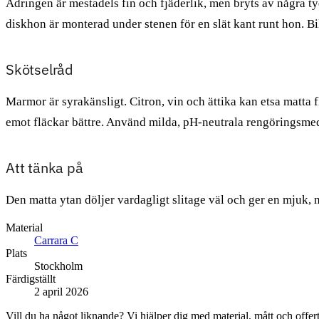
Ådringen är mestadels fin och fjäderlik, men bryts av några ty
diskhon är monterad under stenen för en slät kant runt hon. Bi
Skötselråd
Marmor är syrakänsligt. Citron, vin och ättika kan etsa matta 
emot fläckar bättre. Använd milda, pH-neutrala rengöringsmed
Att tänka på
Den matta ytan döljer vardagligt slitage väl och ger en mjuk, na
Material
Carrara C
Plats
Stockholm
Färdigställt
2 april 2026
Vill du ha något liknande? Vi hjälper dig med material, mått och offert