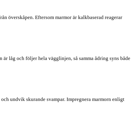
et från överskåpen. Eftersom marmor är kalkbaserad reagerar
n är låg och följer hela vägglinjen, så samma ådring syns både
syra och undvik skurande svampar. Impregnera marmorn enligt