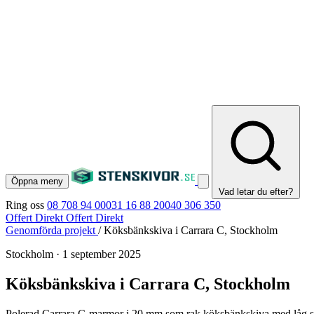
Öppna meny
Vad letar du efter?
Ring oss
08 708 94 00
031 16 88 20
040 306 350
Offert Direkt
Offert Direkt
Genomförda projekt
/
Köksbänkskiva i Carrara C, Stockholm
Stockholm
·
1 september 2025
Köksbänkskiva i Carrara C, Stockholm
Polerad Carrara C-marmor i 20 mm som rak köksbänkskiva med låg stä