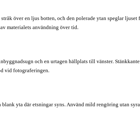
å stråk över en ljus botten, och den polerade ytan speglar ljus
 av materialets användning över tid.
nbyggnadsugn och en urtagen hällplats till vänster. Stänkkante
od vid fotograferingen.
på en blank yta där etsningar syns. Använd mild rengöring utan 