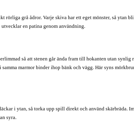
 rörliga grå ådror. Varje skiva har ett eget mönster, så ytan bli
n utvecklar en patina genom användning.
limmad så att stenen går ända fram till hokanten utan synlig ram
i samma marmor binder ihop bänk och vägg. Här syns mörkbru
 fläckar i ytan, så torka upp spill direkt och använd skärbräda
an syra.