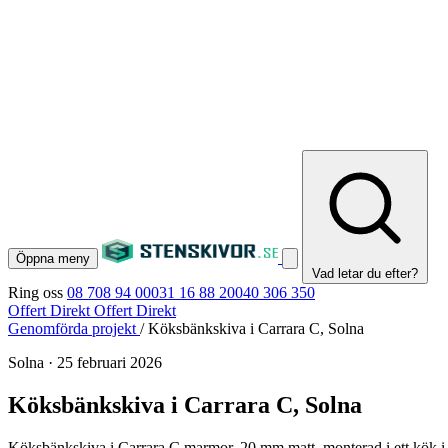
Öppna meny
Vad letar du efter?
Ring oss
08 708 94 00
031 16 88 20
040 306 350
Offert Direkt
Offert Direkt
Genomförda projekt
/
Köksbänkskiva i Carrara C, Solna
Solna
·
25 februari 2026
Köksbänkskiva i Carrara C, Solna
Köksbänkskiva i Carrara C marmor, 20 mm matt, monterad i ett kök i