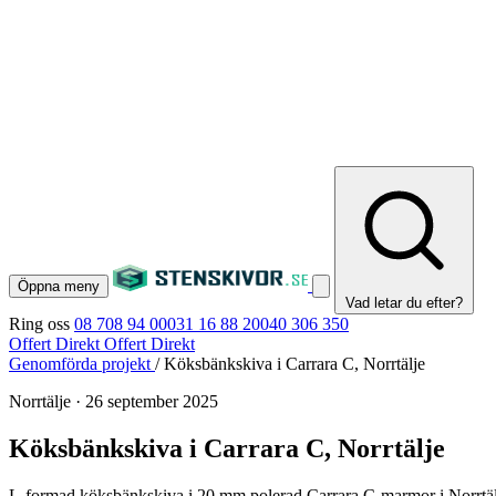
Öppna meny
Vad letar du efter?
Ring oss
08 708 94 00
031 16 88 20
040 306 350
Offert Direkt
Offert Direkt
Genomförda projekt
/
Köksbänkskiva i Carrara C, Norrtälje
Norrtälje
·
26 september 2025
Köksbänkskiva i Carrara C, Norrtälje
L-formad köksbänkskiva i 20 mm polerad Carrara C-marmor i Norrtälje