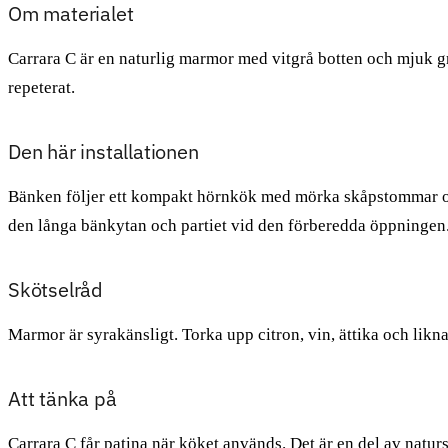
Om materialet
Carrara C är en naturlig marmor med vitgrå botten och mjuk grå
repeterat.
Den här installationen
Bänken följer ett kompakt hörnkök med mörka skåpstommar och
den långa bänkytan och partiet vid den förberedda öppningen
Skötselråd
Marmor är syrakänsligt. Torka upp citron, vin, ättika och lik
Att tänka på
Carrara C får patina när köket används. Det är en del av nat