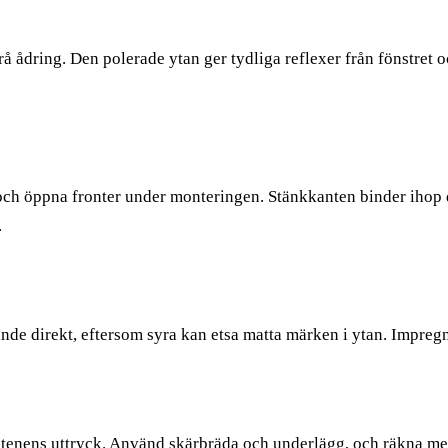
 ådring. Den polerade ytan ger tydliga reflexer från fönstret o
 öppna fronter under monteringen. Stänkkanten binder ihop de 
.
nande direkt, eftersom syra kan etsa matta märken i ytan. Impreg
urstenens uttryck. Använd skärbräda och underlägg, och räkna m