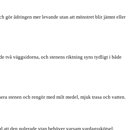
ch gör ådringen mer levande utan att mönstret blir jämnt eller
två väggsidorna, och stenens riktning syns tydligt i både
nera stenen och rengör med milt medel, mjuk trasa och vatten.
ed att den polerade ytan behöver varsam vardagsskötsel.