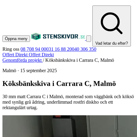
Öppna meny
Vad letar du efter?
Ring oss
08 708 94 00
031 16 88 20
040 306 350
Offert Direkt
Offert Direkt
Genomförda projekt
/
Köksbänkskiva i Carrara C, Malmö
Malmö
·
15 september 2025
Köksbänkskiva i Carrara C, Malmö
30 mm matt Carrara C i Malmö, monterad som väggbänk och köksö
med synlig grå ådring, underlimmad rostfri diskho och ett
rektangulärt urtag.