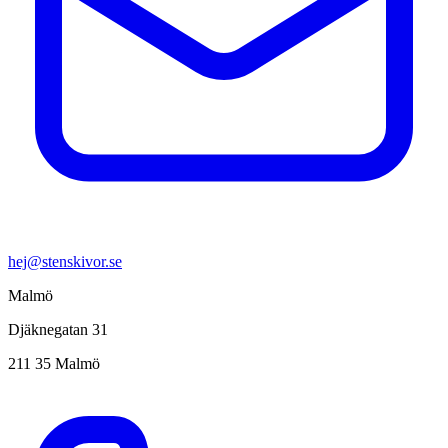
hej@stenskivor.se
Malmö
Djäknegatan 31
211 35 Malmö