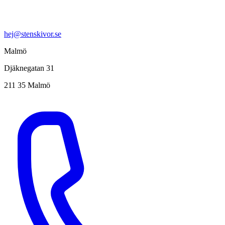
hej@stenskivor.se
Malmö
Djäknegatan 31
211 35 Malmö