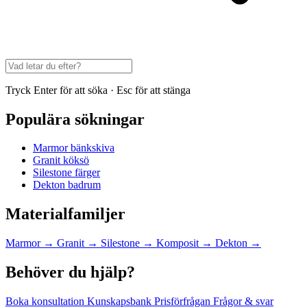
Tryck Enter för att söka · Esc för att stänga
Populära sökningar
Marmor bänkskiva
Granit köksö
Silestone färger
Dekton badrum
Materialfamiljer
Marmor
→
Granit
→
Silestone
→
Komposit
→
Dekton
→
Behöver du hjälp?
Boka konsultation
Kunskapsbank
Prisförfrågan
Frågor & svar