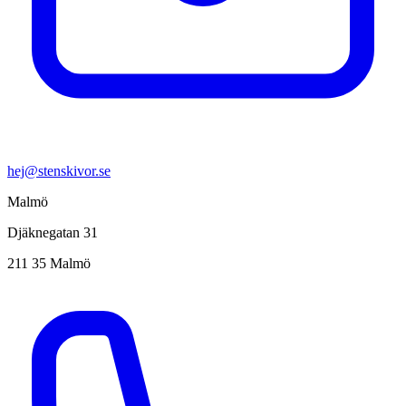
hej@stenskivor.se
Malmö
Djäknegatan 31
211 35 Malmö