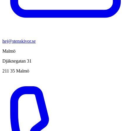
hej@stenskivor.se
Malmö
Djäknegatan 31
211 35 Malmö