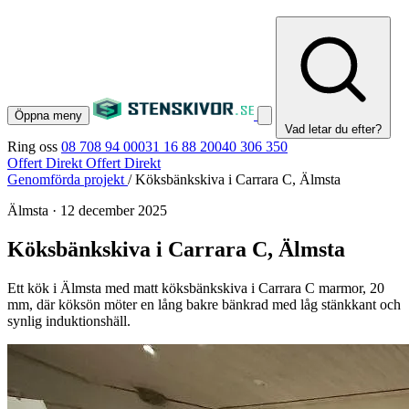
Öppna meny
Vad letar du efter?
Ring oss
08 708 94 00
031 16 88 20
040 306 350
Offert Direkt
Offert Direkt
Genomförda projekt
/
Köksbänkskiva i Carrara C, Älmsta
Älmsta
·
12 december 2025
Köksbänkskiva i Carrara C, Älmsta
Ett kök i Älmsta med matt köksbänkskiva i Carrara C marmor, 20
mm, där köksön möter en lång bakre bänkrad med låg stänkkant och
synlig induktionshäll.