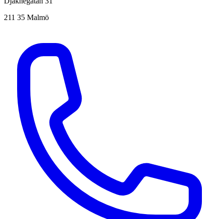
Djäknegatan 31
211 35 Malmö