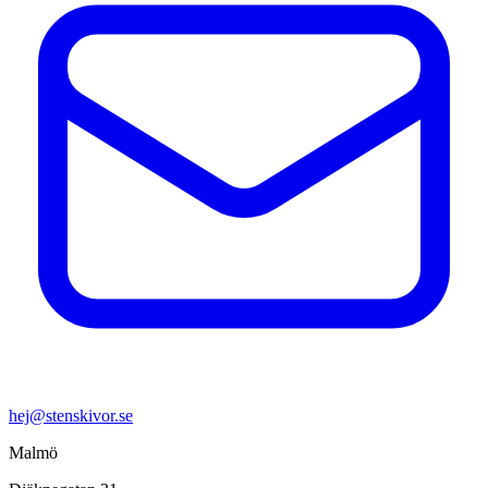
hej@stenskivor.se
Malmö