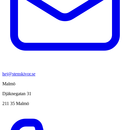
hej@stenskivor.se
Malmö
Djäknegatan 31
211 35 Malmö