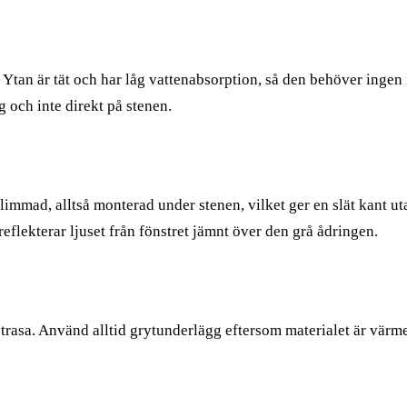
 Ytan är tät och har låg vattenabsorption, så den behöver ingen 
g och inte direkt på stenen.
mmad, alltså monterad under stenen, vilket ger en slät kant utan
eflekterar ljuset från fönstret jämnt över den grå ådringen.
sa. Använd alltid grytunderlägg eftersom materialet är värmekä