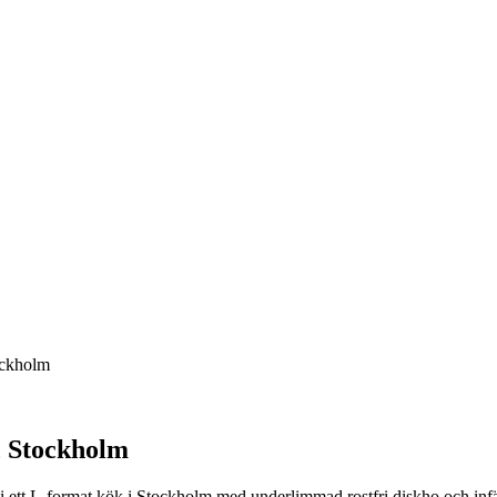
ockholm
, Stockholm
 ett L-format kök i Stockholm med underlimmad rostfri diskho och infäl