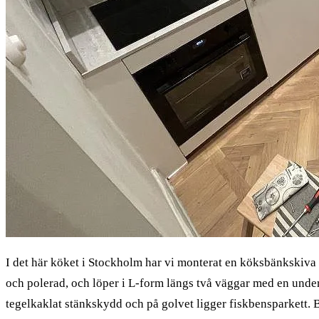
I det här köket i Stockholm har vi monterat en köksbänkskiva 
och polerad, och löper i L-form längs två väggar med en underl
tegelkaklat stänkskydd och på golvet ligger fiskbensparkett. B