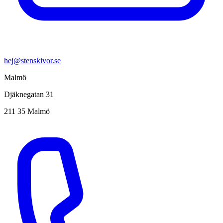
hej@stenskivor.se
Malmö
Djäknegatan 31
211 35 Malmö