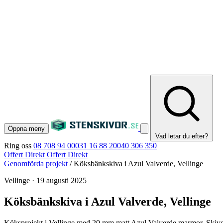
Öppna meny
Vad letar du efter?
Ring oss
08 708 94 00
031 16 88 20
040 306 350
Offert Direkt
Offert Direkt
Genomförda projekt
/
Köksbänkskiva i Azul Valverde, Vellinge
Vellinge
·
19 augusti 2025
Köksbänkskiva i Azul Valverde, Vellinge
Köksprojekt i Vellinge med 20 mm matt Azul Valverde marmor. Skivor