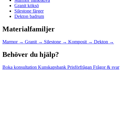
Marmor bänkskiva
Granit köksö
Silestone färger
Dekton badrum
Materialfamiljer
Marmor
→
Granit
→
Silestone
→
Komposit
→
Dekton
→
Behöver du hjälp?
Boka konsultation
Kunskapsbank
Prisförfrågan
Frågor & svar