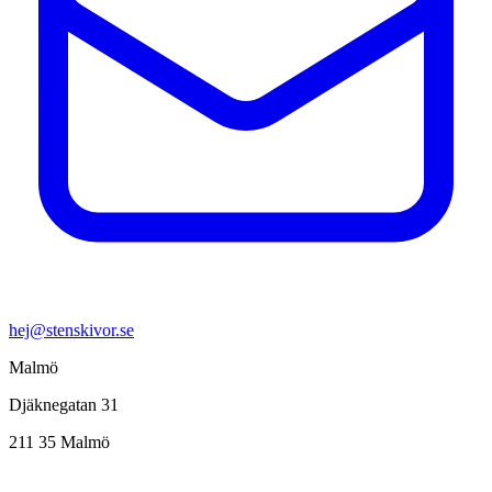
hej@stenskivor.se
Malmö
Djäknegatan 31
211 35 Malmö