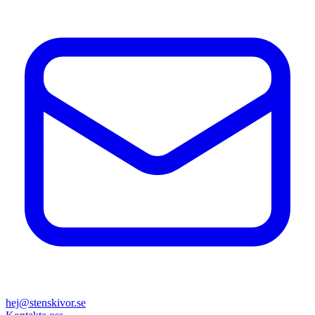
hej@stenskivor.se