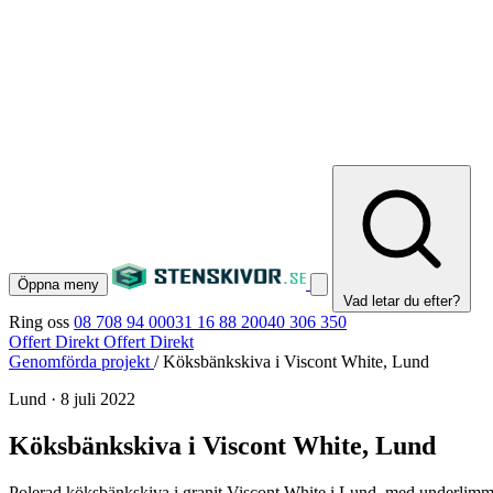
Öppna meny
Vad letar du efter?
Ring oss
08 708 94 00
031 16 88 20
040 306 350
Offert Direkt
Offert Direkt
Genomförda projekt
/
Köksbänkskiva i Viscont White, Lund
Lund
·
8 juli 2022
Köksbänkskiva i Viscont White, Lund
Polerad köksbänkskiva i granit Viscont White i Lund, med underlimmad 