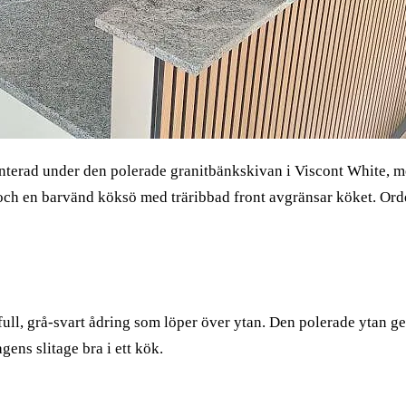
nterad under den polerade granitbänkskivan i Viscont White, med
, och en barvänd köksö med träribbad front avgränsar köket. Ord
full, grå-svart ådring som löper över ytan. Den polerade ytan ge
ens slitage bra i ett kök.