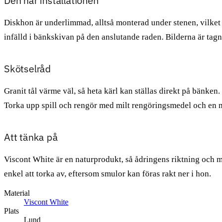
Den här installationen
Diskhon är underlimmad, alltså monterad under stenen, vilket 
infälld i bänkskivan på den anslutande raden. Bilderna är tagn
Skötselråd
Granit tål värme väl, så heta kärl kan ställas direkt på bänke
Torka upp spill och rengör med milt rengöringsmedel och en m
Att tänka på
Viscont White är en naturprodukt, så ådringens riktning och 
enkel att torka av, eftersom smulor kan föras rakt ner i hon.
Material
Viscont White
Plats
Lund