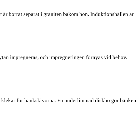
t är borrat separat i graniten bakom hon. Induktionshällen är
bör ytan impregneras, och impregneringen förnyas vid behov.
tjocklekar för bänkskivorna. En underlimmad diskho gör bänken