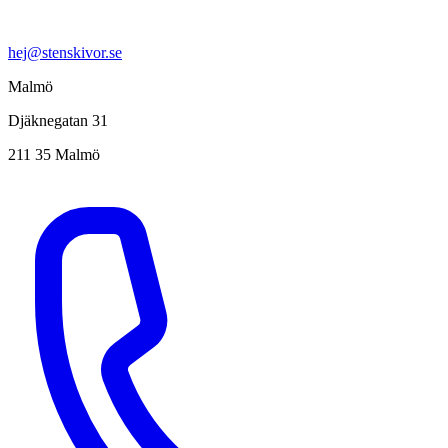
hej@stenskivor.se
Malmö
Djäknegatan 31
211 35 Malmö