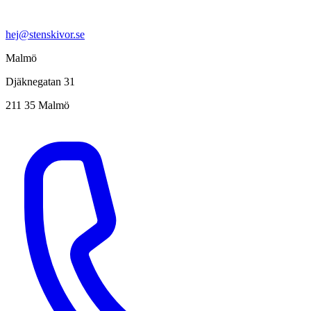
hej@stenskivor.se
Malmö
Djäknegatan 31
211 35 Malmö