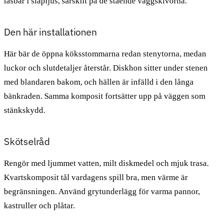
läsbar i släpljus, särskilt på de stående väggskivorna.
Den här installationen
Här bär de öppna köksstommarna redan stenytorna, medan
luckor och slutdetaljer återstår. Diskhon sitter under stenen
med blandaren bakom, och hällen är infälld i den långa
bänkraden. Samma komposit fortsätter upp på väggen som
stänkskydd.
Skötselråd
Rengör med ljummet vatten, milt diskmedel och mjuk trasa.
Kvartskomposit tål vardagens spill bra, men värme är
begränsningen. Använd grytunderlägg för varma pannor,
kastruller och plåtar.