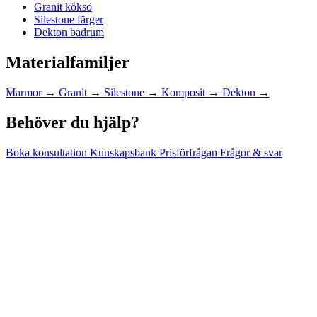
Granit köksö
Silestone färger
Dekton badrum
Materialfamiljer
Marmor
→
Granit
→
Silestone
→
Komposit
→
Dekton
→
Behöver du hjälp?
Boka konsultation
Kunskapsbank
Prisförfrågan
Frågor & svar