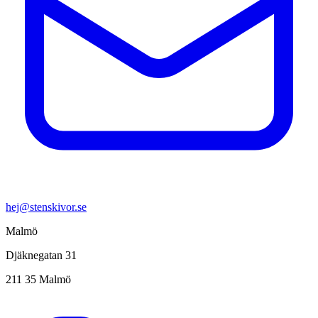
hej@stenskivor.se
Malmö
Djäknegatan 31
211 35 Malmö