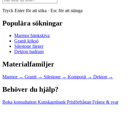
Tryck Enter för att söka · Esc för att stänga
Populära sökningar
Marmor bänkskiva
Granit köksö
Silestone färger
Dekton badrum
Materialfamiljer
Marmor
→
Granit
→
Silestone
→
Komposit
→
Dekton
→
Behöver du hjälp?
Boka konsultation
Kunskapsbank
Prisförfrågan
Frågor & svar