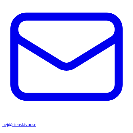
hej@stenskivor.se