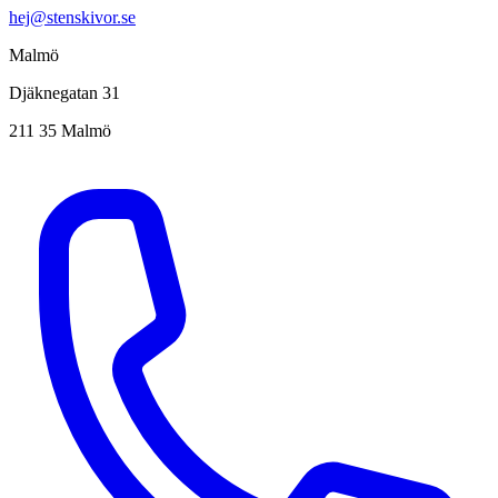
hej@stenskivor.se
Malmö
Djäknegatan 31
211 35 Malmö