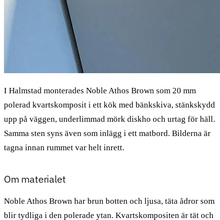
I Halmstad monterades Noble Athos Brown som 20 mm
polerad kvartskomposit i ett kök med bänkskiva, stänkskydd
upp på väggen, underlimmad mörk diskho och urtag för häll.
Samma sten syns även som inlägg i ett matbord. Bilderna är
tagna innan rummet var helt inrett.
Om materialet
Noble Athos Brown har brun botten och ljusa, täta ådror som
blir tydliga i den polerade ytan. Kvartskompositen är tät och