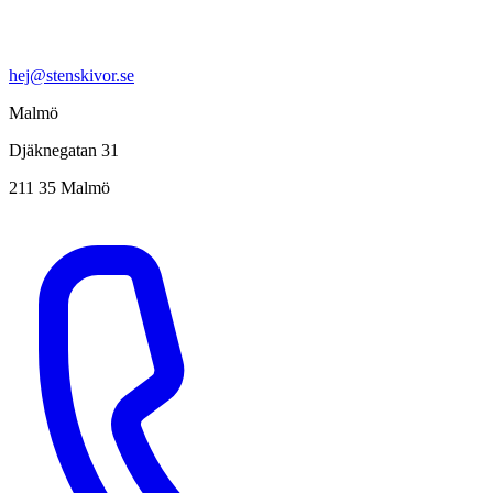
hej@stenskivor.se
Malmö
Djäknegatan 31
211 35 Malmö