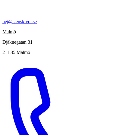
hej@stenskivor.se
Malmö
Djäknegatan 31
211 35 Malmö