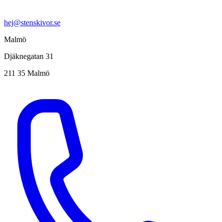
hej@stenskivor.se
Malmö
Djäknegatan 31
211 35 Malmö