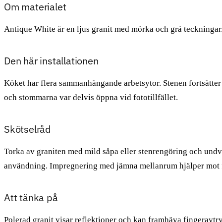
Om materialet
Antique White är en ljus granit med mörka och grå teckningar.
Den här installationen
Köket har flera sammanhängande arbetsytor. Stenen fortsätte
och stommarna var delvis öppna vid fototillfället.
Skötselråd
Torka av graniten med mild såpa eller stenrengöring och undvi
användning. Impregnering med jämna mellanrum hjälper mot f
Att tänka på
Polerad granit visar reflektioner och kan framhäva fingeravtry