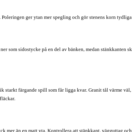
 Poleringen ger ytan mer spegling och gör stenens korn tydligar
r ner som sidostycke på en del av bänken, medan stänkkanten 
k starkt färgande spill som får ligga kvar. Granit tål värme vä
läckar.
ck mer än en matt yta. Kontrollera att stänkkant, vägguttag och