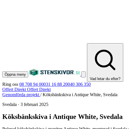
Öppna meny
Vad letar du efter?
Ring oss
08 708 94 00
031 16 88 20
040 306 350
Offert Direkt
Offert Direkt
Genomförda projekt
/
Köksbänkskiva i Antique White, Svedala
Svedala
·
3 februari 2025
Köksbänkskiva i Antique White, Svedala
Polerad köksbänkskiva i graniten Antique White, monterad i Svedala me