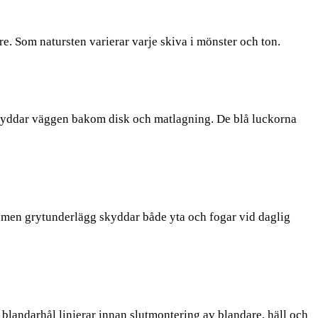
e. Som natursten varierar varje skiva i mönster och ton.
skyddar väggen bakom disk och matlagning. De blå luckorna
l, men grytunderlägg skyddar både yta och fogar vid daglig
 blandarhål linjerar innan slutmontering av blandare, häll och