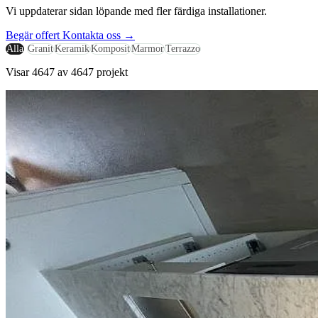
Vi uppdaterar sidan löpande med fler färdiga installationer.
Begär offert
Kontakta oss
→
Alla
Granit
Keramik
Komposit
Marmor
Terrazzo
Visar 4647 av 4647 projekt