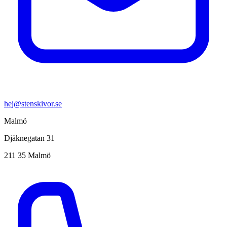
hej@stenskivor.se
Malmö
Djäknegatan 31
211 35 Malmö