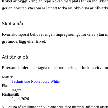
Köket är byggt kring en rejäl köksö med plats för en indukti
ger en obruten yta som är lätt att torka av. Skivorna är tillv
Skötselråd
Kvartskomposit behöver ingen impregnering. Torka av ytan med 
grytunderlägg eller trivet.
Att tänka på
Eftersom bilderna är tagna under montering är luckor, vitvaror
Material
Technistone Noble Ivory White
Plats
Ingarö
Färdigställt
2 juni 2026
Vill du ha något liknande? Vi hjälper dig med material, mått och offert