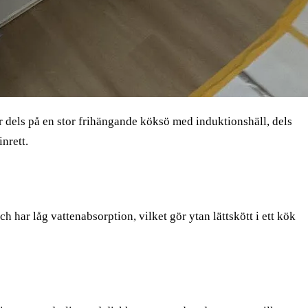
r dels på en stor frihängande köksö med induktionshäll, dels
nrett.
 har låg vattenabsorption, vilket gör ytan lättskött i ett kök