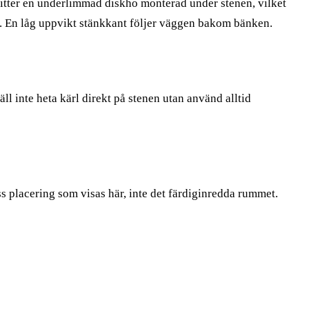
sitter en underlimmad diskho monterad under stenen, vilket
nde. En låg uppvikt stänkkant följer väggen bakom bänken.
l inte heta kärl direkt på stenen utan använd alltid
ss placering som visas här, inte det färdiginredda rummet.