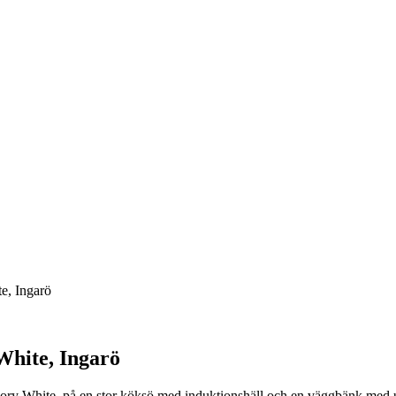
e, Ingarö
White, Ingarö
Ivory White, på en stor köksö med induktionshäll och en väggbänk med