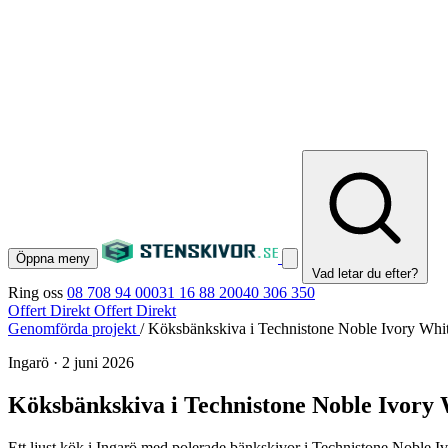
Öppna meny
Vad letar du efter?
Ring oss
08 708 94 00
031 16 88 20
040 306 350
Offert Direkt
Offert Direkt
Genomförda projekt
/
Köksbänkskiva i Technistone Noble Ivory Whit
Ingarö
·
2 juni 2026
Köksbänkskiva i Technistone Noble Ivory 
Ett ljust kök i Ingarö med polerade bänkskivor i Technistone Noble 