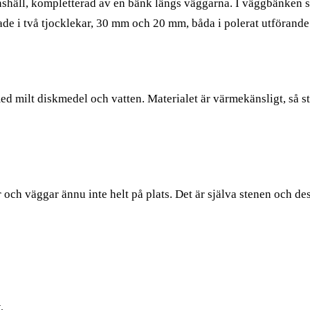
onshäll, kompletterad av en bänk längs väggarna. I väggbänken 
erkade i två tjocklekar, 30 mm och 20 mm, båda i polerat utföra
milt diskmedel och vatten. Materialet är värmekänsligt, så stäl
 och väggar ännu inte helt på plats. Det är själva stenen och de
.