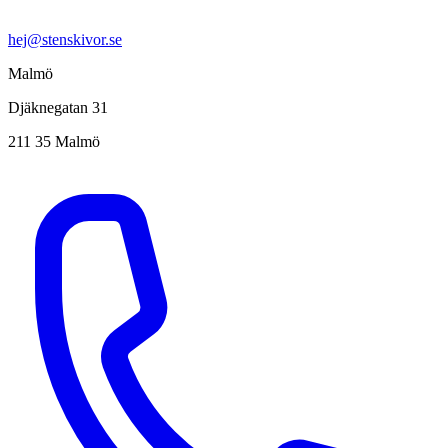
hej@stenskivor.se
Malmö
Djäknegatan 31
211 35 Malmö