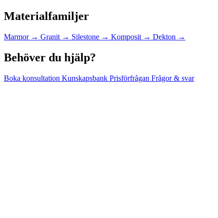
Materialfamiljer
Marmor
→
Granit
→
Silestone
→
Komposit
→
Dekton
→
Behöver du hjälp?
Boka konsultation
Kunskapsbank
Prisförfrågan
Frågor & svar