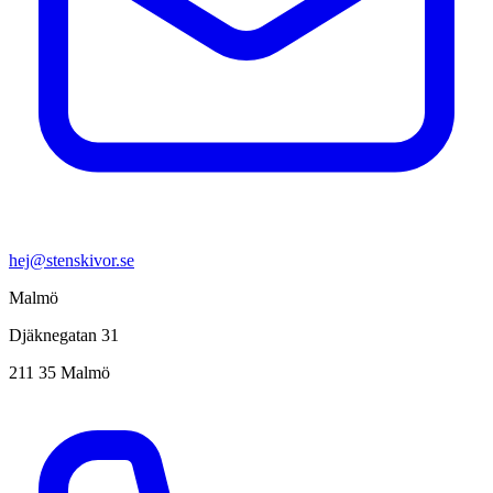
hej@stenskivor.se
Malmö
Djäknegatan 31
211 35 Malmö