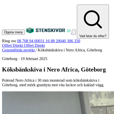
Öppna meny
Vad letar du efter?
Ring oss
08 708 94 00
031 16 88 20
040 306 350
Offert Direkt
Offert Direkt
Genomförda projekt
/
Köksbänkskiva i Nero Africa, Göteborg
Göteborg
·
19 februari 2025
Köksbänkskiva i Nero Africa, Göteborg
Polerad Nero Africa i 30 mm monterad som köksbänkskiva i
Göteborg, med mörk granityta mot vita luckor och kaklad vägg.