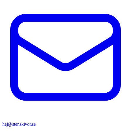
hej@stenskivor.se