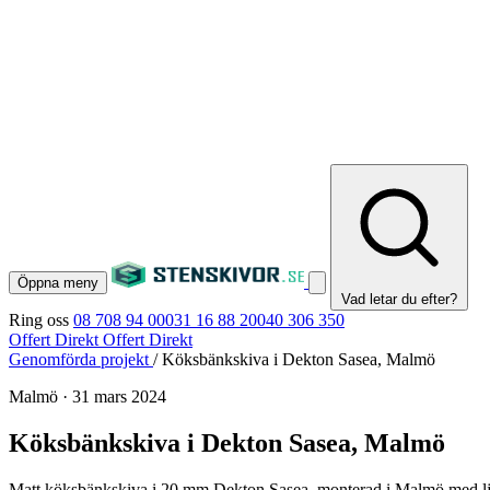
Öppna meny
Vad letar du efter?
Ring oss
08 708 94 00
031 16 88 20
040 306 350
Offert Direkt
Offert Direkt
Genomförda projekt
/
Köksbänkskiva i Dekton Sasea, Malmö
Malmö
·
31 mars 2024
Köksbänkskiva i Dekton Sasea, Malmö
Matt köksbänkskiva i 20 mm Dekton Sasea, monterad i Malmö med lju