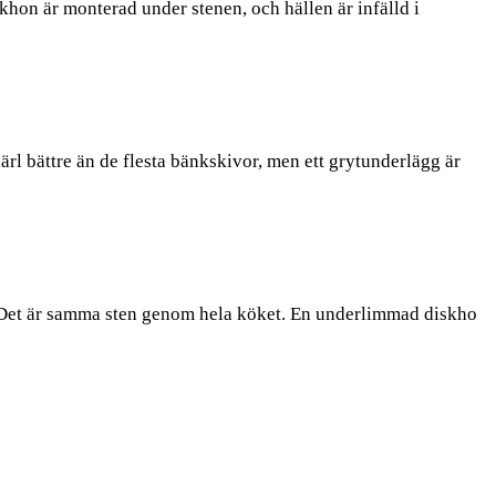
hon är monterad under stenen, och hällen är infälld i
rl bättre än de flesta bänkskivor, men ett grytunderlägg är
en. Det är samma sten genom hela köket. En underlimmad diskho