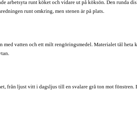
 arbetsyta runt köket och vidare ut på köksön. Den runda disk
inredningen runt omkring, men stenen är på plats.
ed vatten och ett milt rengöringsmedel. Materialet tål heta kä
ytan.
, från ljust vitt i dagsljus till en svalare grå ton mot fönstr