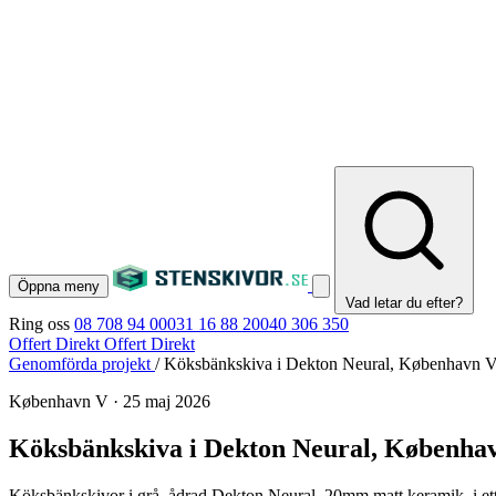
Öppna meny
Vad letar du efter?
Ring oss
08 708 94 00
031 16 88 20
040 306 350
Offert Direkt
Offert Direkt
Genomförda projekt
/
Köksbänkskiva i Dekton Neural, København 
København V
·
25 maj 2026
Köksbänkskiva i Dekton Neural, Københa
Köksbänkskivor i grå, ådrad Dekton Neural, 20mm matt keramik, i ett