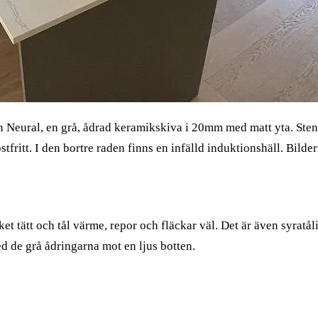
 Neural, en grå, ådrad keramikskiva i 20mm med matt yta. Sten
tfritt. I den bortre raden finns en infälld induktionshäll. Bilde
t tätt och tål värme, repor och fläckar väl. Det är även syratå
d de grå ådringarna mot en ljus botten.