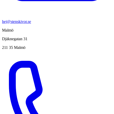
hej@stenskivor.se
Malmö
Djäknegatan 31
211 35 Malmö