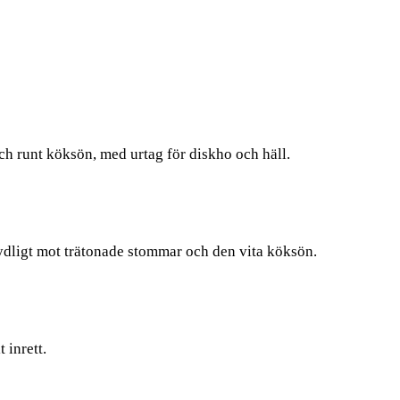
h runt köksön, med urtag för diskho och häll.
 tydligt mot trätonade stommar och den vita köksön.
 inrett.