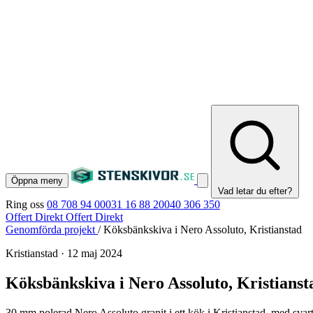
Öppna meny
Vad letar du efter?
Ring oss
08 708 94 00
031 16 88 20
040 306 350
Offert Direkt
Offert Direkt
Genomförda projekt
/
Köksbänkskiva i Nero Assoluto, Kristianstad
Kristianstad
·
12 maj 2024
Köksbänkskiva i Nero Assoluto, Kristianst
30 mm polerad Nero Assoluto granit i ett kök i Kristianstad, med svar