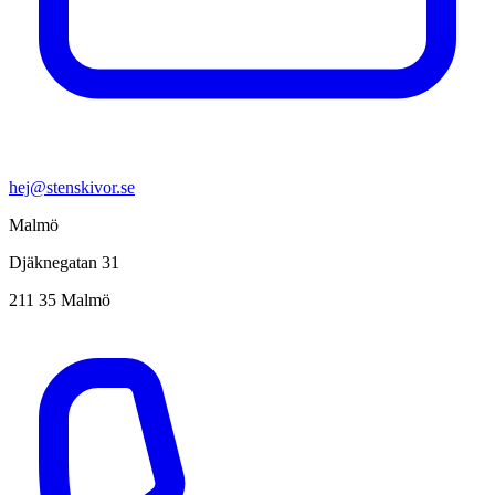
hej@stenskivor.se
Malmö
Djäknegatan 31
211 35 Malmö