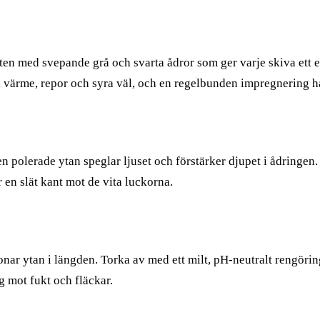
botten med svepande grå och svarta ådror som ger varje skiva ett e
ål värme, repor och syra väl, och en regelbunden impregnering h
n polerade ytan speglar ljuset och förstärker djupet i ådringe
 en slät kant mot de vita luckorna.
skonar ytan i längden. Torka av med ett milt, pH-neutralt reng
g mot fukt och fläckar.