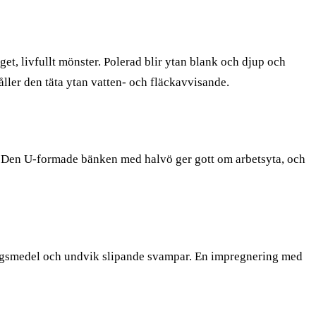
get, livfullt mönster. Polerad blir ytan blank och djup och
åller den täta ytan vatten- och fläckavvisande.
n. Den U-formade bänken med halvö ger gott om arbetsyta, och
öringsmedel och undvik slipande svampar. En impregnering med