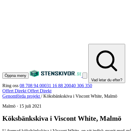
Öppna meny
Vad letar du efter?
Ring oss
08 708 94 00
031 16 88 20
040 306 350
Offert Direkt
Offert Direkt
Genomförda projekt
/
Köksbänkskiva i Viscont White, Malmö
Malmö
·
15 juli 2021
Köksbänkskiva i Viscont White, Malmö
U-formad köksbänkskiva i Viscont White, en vit indisk granit med grå 