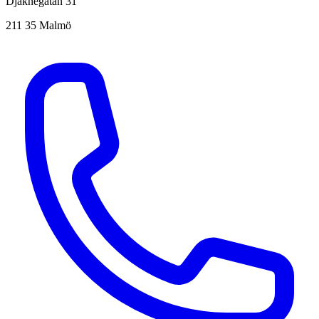
Djäknegatan 31
211 35 Malmö