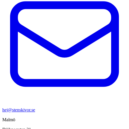
hej@stenskivor.se
Malmö