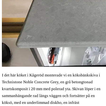
I det här köket i Kågeröd monterade vi en köksbänkskiva i
Technistone Noble Concrete Grey, en grå betongtonad
kvartskomposit i 20 mm med polerad yta. Skivan löper i en
sammanhängande rad längs väggen och fortsätter på en
köksö, med en underlimmad diskho, en infräst