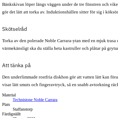
Bänkskivan löper längs väggen under de tre fönstren och viker 
gör det lätt att torka av. Induktionshällen sitter för sig i köks
Skötselråd
Torka av den polerade Noble Carrara-ytan med en mjuk trasa oc
värmekänsligt ska du ställa heta kastruller och plåtar på grytun
Att tänka på
Den underlimmade rostfria diskhon gör att vatten lätt kan föra
visar lätt smuts och fingeravtryck, så en snabb avtorkning räcke
Material
Technistone Noble Carrara
Plats
Staffanstorp
Färdigställt