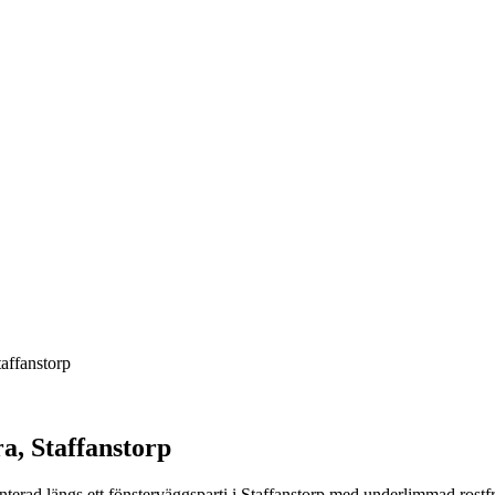
affanstorp
a, Staffanstorp
rad längs ett fönsterväggsparti i Staffanstorp med underlimmad rostfri