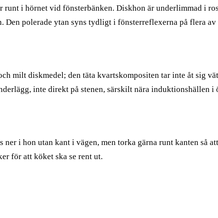
runt i hörnet vid fönsterbänken. Diskhon är underlimmad i rostf
ön. Den polerade ytan syns tydligt i fönsterreflexerna på flera av
h milt diskmedel; den täta kvartskompositen tar inte åt sig vä
derlägg, inte direkt på stenen, särskilt nära induktionshällen i 
s ner i hon utan kant i vägen, men torka gärna runt kanten så at
r för att köket ska se rent ut.