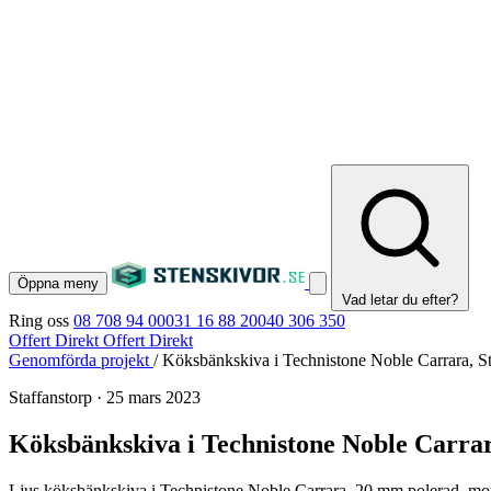
Öppna meny
Vad letar du efter?
Ring oss
08 708 94 00
031 16 88 20
040 306 350
Offert Direkt
Offert Direkt
Genomförda projekt
/
Köksbänkskiva i Technistone Noble Carrara, St
Staffanstorp
·
25 mars 2023
Köksbänkskiva i Technistone Noble Carrar
Ljus köksbänkskiva i Technistone Noble Carrara, 20 mm polerad, monte