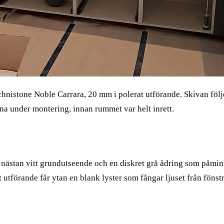
chnistone Noble Carrara, 20 mm i polerat utförande. Skivan följ
gna under montering, innan rummet var helt inrett.
 nästan vitt grundutseende och en diskret grå ådring som påmin
 utförande får ytan en blank lyster som fångar ljuset från fönst