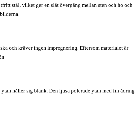
ritt stål, vilket ger en slät övergång mellan sten och ho och
 bilderna.
tska och kräver ingen impregnering. Eftersom materialet är
ön.
t ytan håller sig blank. Den ljusa polerade ytan med fin ådring