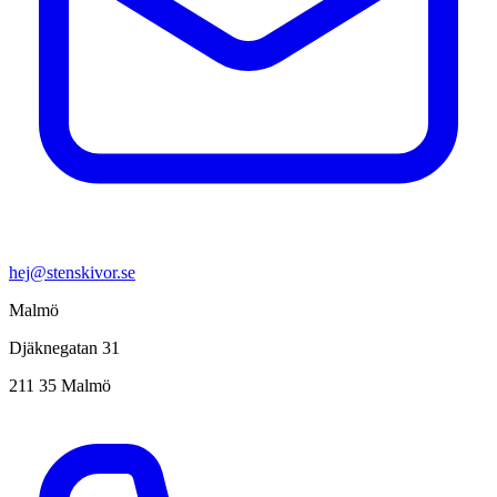
hej@stenskivor.se
Malmö
Djäknegatan 31
211 35 Malmö