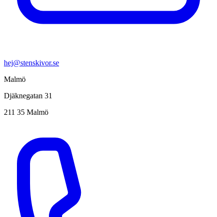
hej@stenskivor.se
Malmö
Djäknegatan 31
211 35 Malmö