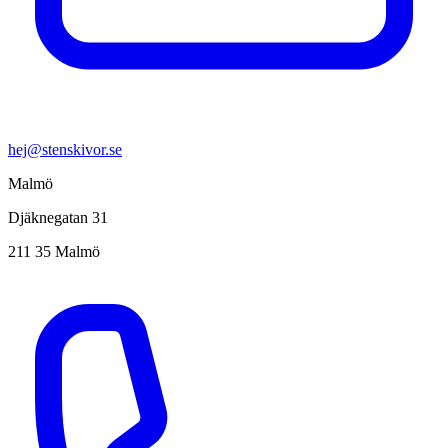
hej@stenskivor.se
Malmö
Djäknegatan 31
211 35 Malmö