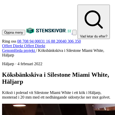
Öppna meny
Vad letar du efter?
Ring oss
08 708 94 00
031 16 88 20
040 306 350
Offert Direkt
Offert Direkt
Genomförda projekt
/
Köksbänkskiva i Silestone Miami White,
Häljarp
Häljarp
·
4 februari 2022
Köksbänkskiva i Silestone Miami White,
Häljarp
Köksö i polerad vit Silestone Miami White i ett kök i Häljarp,
monterad i 20 mm med ett nedhängande sidostycke ner mot golvet.