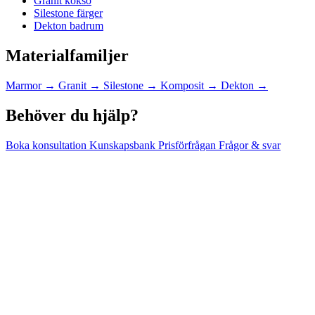
Granit köksö
Silestone färger
Dekton badrum
Materialfamiljer
Marmor
→
Granit
→
Silestone
→
Komposit
→
Dekton
→
Behöver du hjälp?
Boka konsultation
Kunskapsbank
Prisförfrågan
Frågor & svar