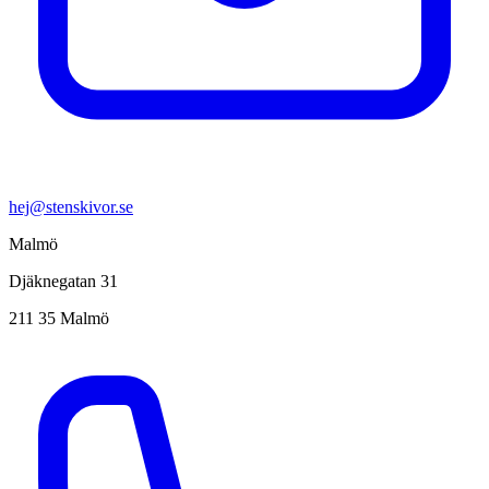
hej@stenskivor.se
Malmö
Djäknegatan 31
211 35 Malmö