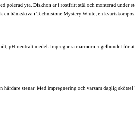
lerad yta. Diskhon är i rostfritt stål och monterad under stene
ick en bänkskiva i Technistone Mystery White, en kvartskomposi
milt, pH-neutralt medel. Impregnera marmorn regelbundet för at
 hårdare stenar. Med impregnering och varsam daglig skötsel be