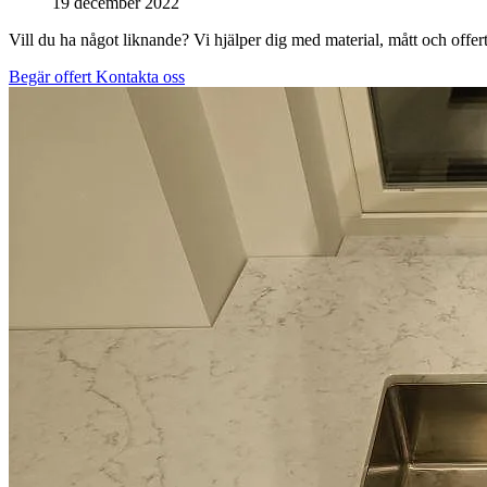
19 december 2022
Vill du ha något liknande? Vi hjälper dig med material, mått och offert
Begär offert
Kontakta oss