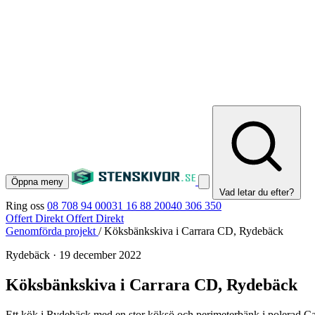
Öppna meny
Vad letar du efter?
Ring oss
08 708 94 00
031 16 88 20
040 306 350
Offert Direkt
Offert Direkt
Genomförda projekt
/
Köksbänkskiva i Carrara CD, Rydebäck
Rydebäck
·
19 december 2022
Köksbänkskiva i Carrara CD, Rydebäck
Ett kök i Rydebäck med en stor köksö och perimeterbänk i polerad C