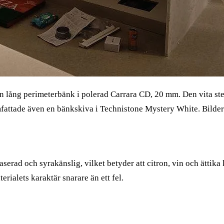
en lång perimeterbänk i polerad Carrara CD, 20 mm. Den vita ste
attade även en bänkskiva i Technistone Mystery White. Bildern
aserad och syrakänslig, vilket betyder att citron, vin och ättik
ialets karaktär snarare än ett fel.