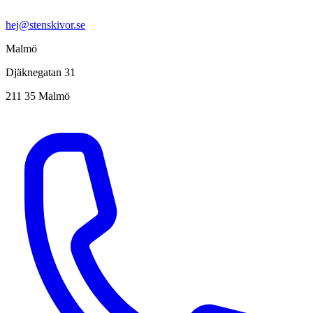
hej@stenskivor.se
Malmö
Djäknegatan 31
211 35 Malmö