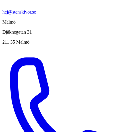
hej@stenskivor.se
Malmö
Djäknegatan 31
211 35 Malmö