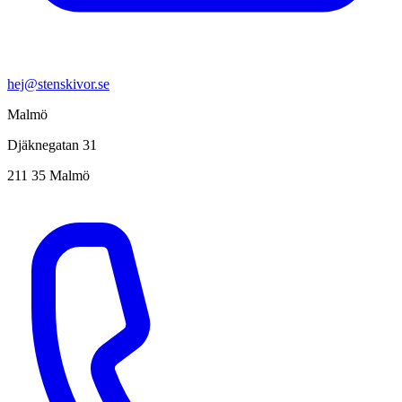
hej@stenskivor.se
Malmö
Djäknegatan 31
211 35 Malmö