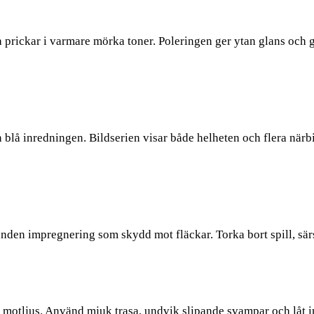
 prickar i varmare mörka toner. Poleringen ger ytan glans och 
n blå inredningen. Bildserien visar både helheten och flera närb
nden impregnering som skydd mot fläckar. Torka bort spill, särs
 i motljus. Använd mjuk trasa, undvik slipande svampar och låt