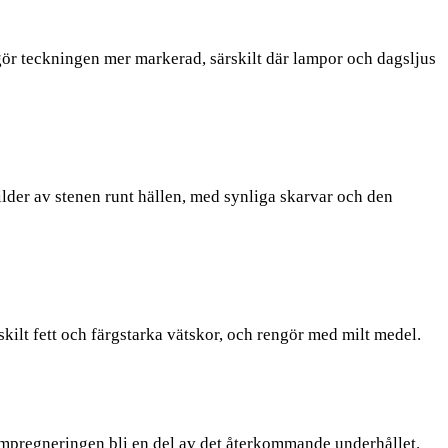
gör teckningen mer markerad, särskilt där lampor och dagsljus
ilder av stenen runt hällen, med synliga skarvar och den
kilt fett och färgstarka vätskor, och rengör med milt medel.
 impregneringen bli en del av det återkommande underhållet.