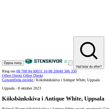
Öppna meny
Vad letar du efter?
Ring oss
08 708 94 00
031 16 88 20
040 306 350
Offert Direkt
Offert Direkt
Genomförda projekt
/
Köksbänkskiva i Antique White, Uppsala
Uppsala
·
8 oktober 2023
Köksbänkskiva i Antique White, Uppsala
Polerad 20 mm köksbänkskiva i Antique White granit, monterad i Upps