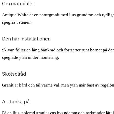
Om materialet
Antique White är en naturgranit med ljus grundton och tydliga
speglas i stenen.
Den här installationen
Skivan följer en lång bänkrad och fortsätter runt hörnet på de
speglade ytan under montering.
Skötselråd
Granit är hård och tål värme väl, men ytan mår bäst av regelbu
Att tänka på
På en ljus, polerad granit syns byggdamm och torkränder lätt