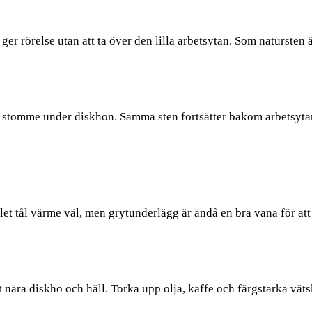
r rörelse utan att ta över den lilla arbetsytan. Som natursten ä
n stomme under diskhon. Samma sten fortsätter bakom arbetsyta
t tål värme väl, men grytunderlägg är ändå en bra vana för att 
ära diskho och häll. Torka upp olja, kaffe och färgstarka vätsko