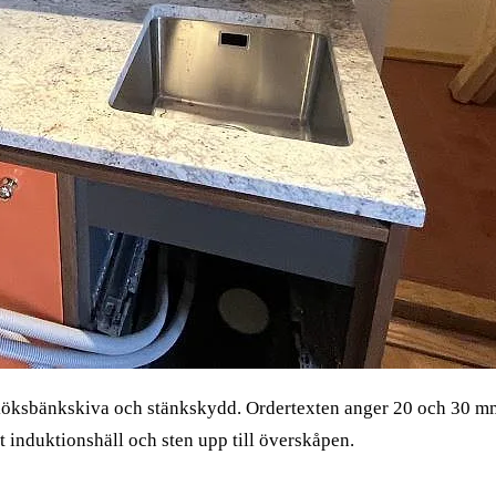
köksbänkskiva och stänkskydd. Ordertexten anger 20 och 30 mm,
t induktionshäll och sten upp till överskåpen.