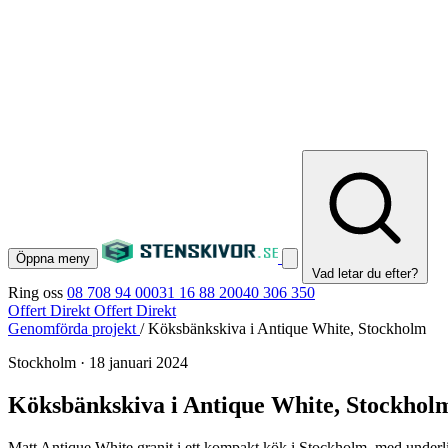
Öppna meny
Vad letar du efter?
Ring oss
08 708 94 00
031 16 88 20
040 306 350
Offert Direkt
Offert Direkt
Genomförda projekt
/
Köksbänkskiva i Antique White, Stockholm
Stockholm
·
18 januari 2024
Köksbänkskiva i Antique White, Stockhol
Matt Antique White granit i ett kompakt kök i Stockholm, med underli